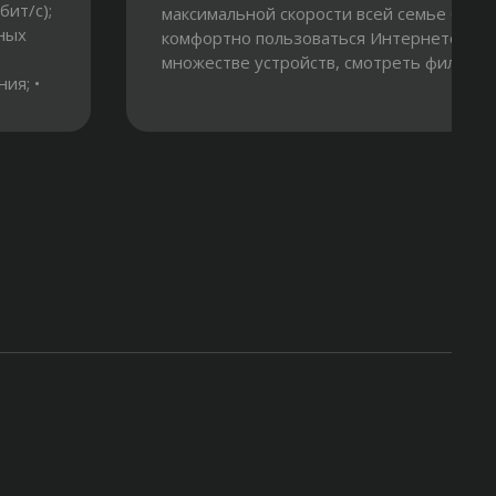
ит/с);
максимальной скорости всей семье буде
ных
комфортно пользоваться Интернетом на
множестве устройств, смотреть фильмы в.
ия; •