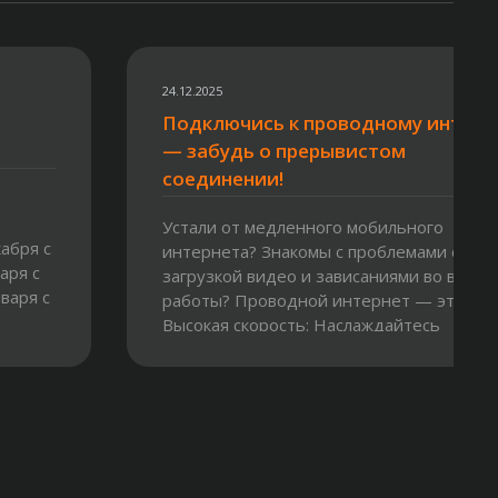
24.12.2025
Подключись к проводному интерн
— забудь о прерывистом
соединении!
Устали от медленного мобильного
абря с
интернета? Знакомы с проблемами с
варя с
загрузкой видео и зависаниями во время
нваря с
работы? Проводной интернет — это:
Высокая скорость: Наслаждайтесь
мгновенной загрузкой и...