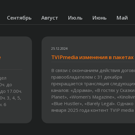
Сентябрь
Август
Июль
Июнь
Май
25.12.2024
е
TVIPmedia изменения в пакетах
В связи с окончанием действия догов
правообладателем с 31 декабря
дел
прекращается трансляция следующи
0ч. до
каналов: «Дорама», «В гостях у Сказки
 до 17.00ч.
Planet», «Women’s Magazine», «Kinolivi
ч. 3, 4, 5,
«Blue Hustler», «Barely Legal». Однако 
. 6
января 2025 года контент TVIP media
пополнится сразу 10...