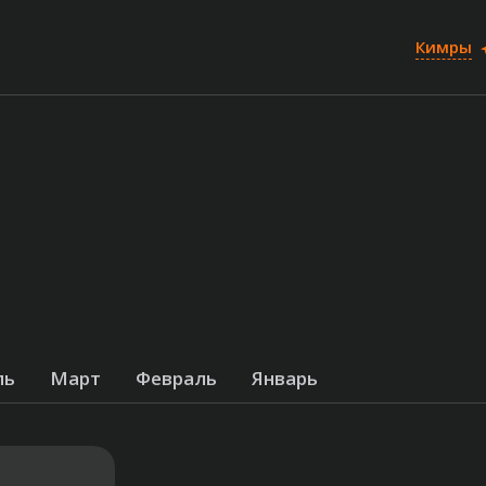
Кимры
ль
Март
Февраль
Январь