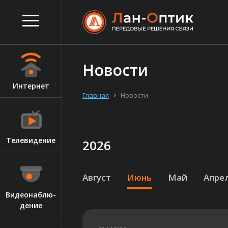
Новости
Ин­тернет
Главная
Новости
Те­леви­дение
2026
Август
Июнь
Май
Апре
Ви­де­онаб­лю­
дение