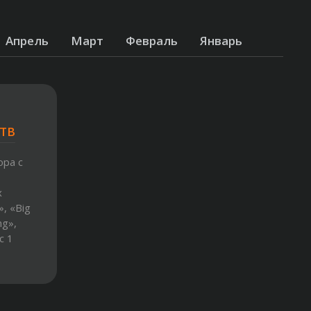
Апрель
Март
Февраль
Январь
 ТВ
ора с
х
», «Big
ng»,
с 1