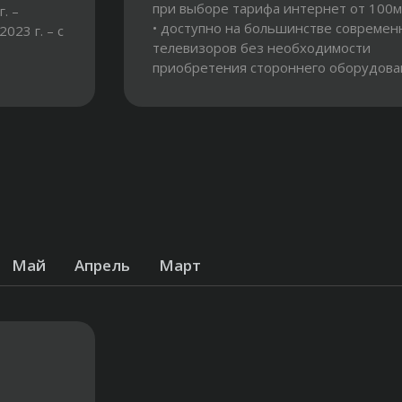
при выборе тарифа интернет от 100мб
г. –
• доступно на большинстве современ
2023 г. – с
телевизоров без необходимости
приобретения стороннего оборудован
до 5! устройств на одном...
Май
Апрель
Март