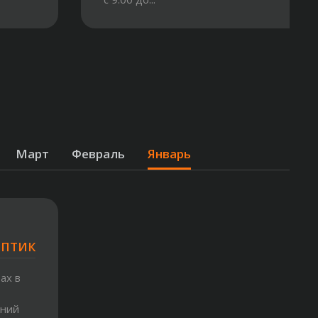
Март
Февраль
Январь
ОПТИК
ах в
шний