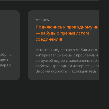
24.12.2025
Подключись к проводному интерн
— забудь о прерывистом
соединении!
Устали от медленного мобильного
абря с
интернета? Знакомы с проблемами с
варя с
загрузкой видео и зависаниями во время
нваря с
работы? Проводной интернет — это:
Высокая скорость: Наслаждайтесь
мгновенной загрузкой и...