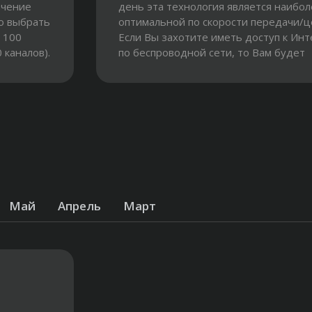
ючение
день эта технология является наибо
о выбрать
оптимальной по скорости передачи/ц
 100
Если Вы захотите иметь доступ к Ин
 каналов).
по беспроводной сети, то Вам будет
необходим...
Май
Апрель
Март