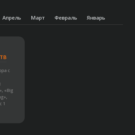
Апрель
Март
Февраль
Январь
 ТВ
ора с
х
», «Big
ng»,
с 1