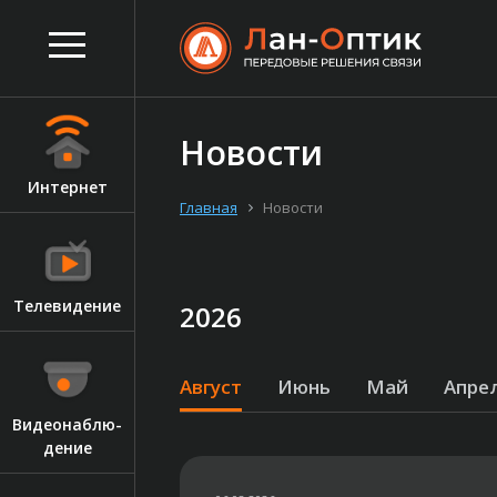
Новости
Ин­тернет
Главная
Новости
Те­леви­дение
2026
Август
Июнь
Май
Апре
Ви­де­онаб­лю­
дение