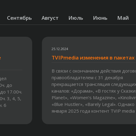
Сентябрь
Август
Июль
Июнь
Май
25.12.2024
е
TVIPmedia изменения в пакетах
В связи с окончанием действия догов
правообладателем с 31 декабря
дел
прекращается трансляция следующи
0ч. до
каналов: «Дорама», «В гостях у Сказки
 до 17.00ч.
Planet», «Women’s Magazine», «Kinolivi
ч. 3, 4, 5,
«Blue Hustler», «Barely Legal». Однако 
. 6
января 2025 года контент TVIP media
пополнится сразу 10...