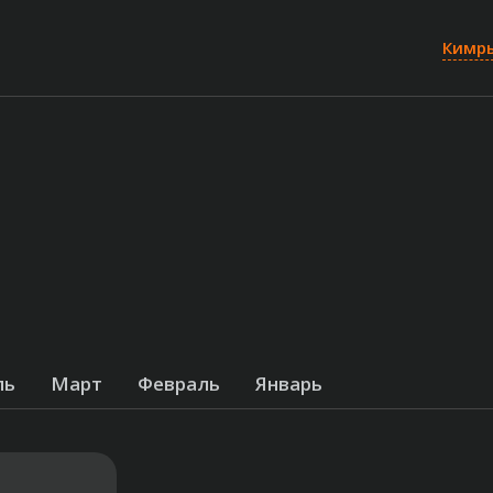
Кимр
ль
Март
Февраль
Январь