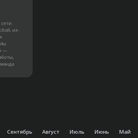
 сети
бой, из-
я
 Мы
о —
аботы,
оманда
Сентябрь
Август
Июль
Июнь
Май