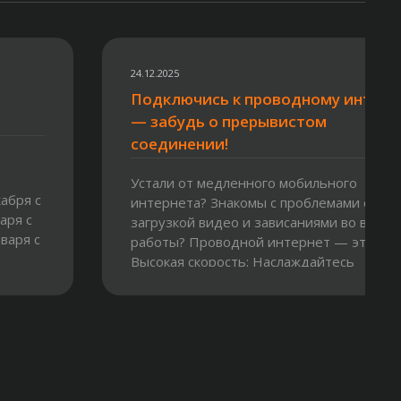
24.12.2025
Подключись к проводному интерн
— забудь о прерывистом
соединении!
Устали от медленного мобильного
абря с
интернета? Знакомы с проблемами с
варя с
загрузкой видео и зависаниями во время
нваря с
работы? Проводной интернет — это:
Высокая скорость: Наслаждайтесь
мгновенной загрузкой и...