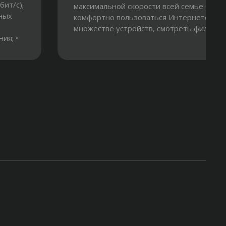
ит/с);
максимальной скорости всей семье буде
ных
комфортно пользоваться Интернетом на
множестве устройств, смотреть фильмы в.
ия; •