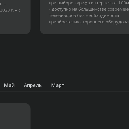
при выборе тарифа интернет от 100мб
г. –
• доступно на большинстве современ
2023 г. – с
телевизоров без необходимости
приобретения стороннего оборудован
до 5! устройств на одном...
Май
Апрель
Март