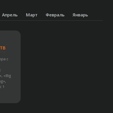
Апрель
Март
Февраль
Январь
 ТВ
ора с
х
», «Big
ng»,
с 1