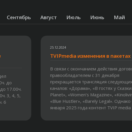
Сентябрь
Август
Июль
Июнь
Май
25.12.2024
е
TVIPmedia изменения в пакетах
В связи с окончанием действия догов
правообладателем с 31 декабря
дел
прекращается трансляция следующи
0ч. до
каналов: «Дорама», «В гостях у Сказки
 до 17.00ч.
Planet», «Women’s Magazine», «Kinolivi
ч. 3, 4, 5,
«Blue Hustler», «Barely Legal». Однако 
. 6
января 2025 года контент TVIP media
пополнится сразу 10...