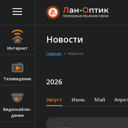
Новости
Ин­тернет
Главная
Новости
Те­леви­дение
2026
Август
Июнь
Май
Апре
Ви­де­онаб­лю­
дение