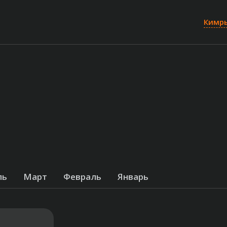
Кимр
ль
Март
Февраль
Январь