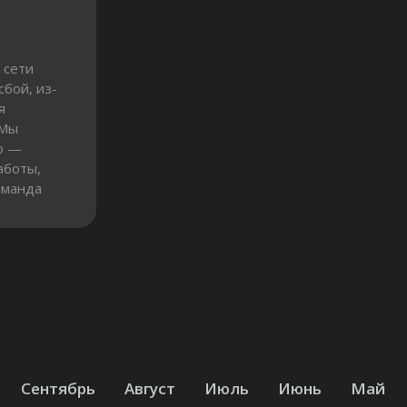
 сети
бой, из-
я
 Мы
о —
аботы,
оманда
Сентябрь
Август
Июль
Июнь
Май